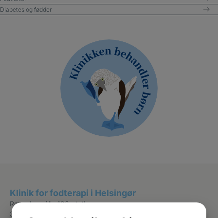
Diabetes og fødder
Klinik for fodterapi i Helsingør
Rønnebær Alle 106, st. th
3000 Helsingør