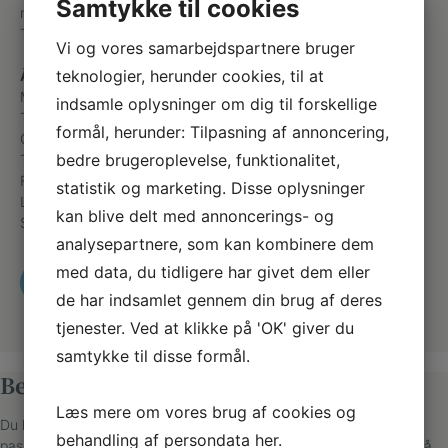
Samtykke til cookies
mail@helsingorfodterapi.dk
Telefon
+45 49224410
Vi og vores samarbejdspartnere bruger
teknologier, herunder cookies, til at
Åbningstider
Mandag
09:00 – 16:00
indsamle oplysninger om dig til forskellige
Tirsdag
09:00 – 16:00
formål, herunder: Tilpasning af annoncering,
Onsdag
09:00 – 16:00
bedre brugeroplevelse, funktionalitet,
Torsdag
08:00 – 16:00
Fredag
08:00 – 15:00
statistik og marketing. Disse oplysninger
Lørdag
Lukket
kan blive delt med annoncerings- og
Søndag
Lukket
analysepartnere, som kan kombinere dem
med data, du tidligere har givet dem eller
RING OG BESTIL TID
de har indsamlet gennem din brug af deres
tjenester. Ved at klikke på 'OK' giver du
samtykke til disse formål.
Bestil tid til behandling
Læs mere om vores brug af cookies og
Du kan se, hvornår klinikken har ledige tider og booke en tid, der
behandling af persondata
her
.
passer dig. Vi ringer til dig, hvis det er første gang, at du kommer på