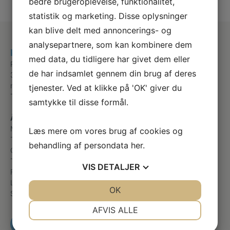
bedre brugeroplevelse, funktionalitet,
statistik og marketing. Disse oplysninger
kan blive delt med annoncerings- og
analysepartnere, som kan kombinere dem
Klinik for fodterapi i Helsingør
med data, du tidligere har givet dem eller
Rønnebær Alle 106, st. th
de har indsamlet gennem din brug af deres
3000 Helsingør
mail@helsingorfodterapi.dk
tjenester. Ved at klikke på 'OK' giver du
Telefon
+45 49224410
samtykke til disse formål.
Åbningstider
Mandag
09:00 – 16:00
Læs mere om vores brug af cookies og
Tirsdag
09:00 – 16:00
behandling af persondata
her
.
Onsdag
09:00 – 16:00
Torsdag
08:00 – 16:00
VIS
DETALJER
Fredag
08:00 – 15:00
Lørdag
Lukket
JA
NEJ
OK
JA
NEJ
Søndag
Lukket
NØDVENDIGE
PRÆFERENCER
AFVIS ALLE
RING OG BESTIL TID
JA
NEJ
JA
NEJ